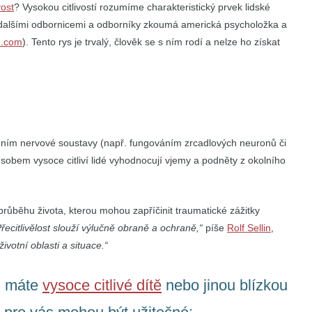
vost
? Vysokou citlivostí rozumíme charakteristický prvek lidské
s dalšími odbornicemi a odborníky zkoumá americká psycholožka a
n.com
). Tento rys je trvalý, člověk se s ním rodí a nelze ho získat
ením nervové soustavy (např. fungováním zrcadlových neuronů či
sobem vysoce citliví lidé vyhodnocují vjemy a podněty z okolního
 průběhu života, kterou mohou zapříčinit traumatické zážitky
Přecitlivělost slouží výlučně obraně a ochraně,“
píše
Rolf Sellin
,
votní oblasti a situace.“
é, máte
vysoce citlivé dítě
nebo jinou blízkou