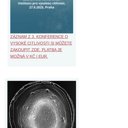
ZÁZNAM Z 3. KONFERENCE O
VYSOKÉ CITLIVOSTI SI MŮŽETE
ZAKOUPIT ZDE. PLATBA JE
MOŽNÁ V KČ I EUR.