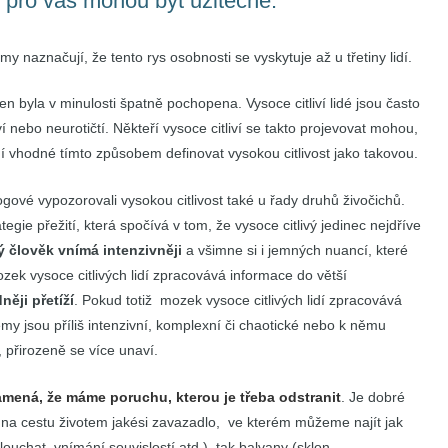
e pro vás mohou být užitečné:
my naznačují, že tento rys osobnosti se vyskytuje až u třetiny lidí.
jen byla v minulosti špatně pochopena. Vysoce citliví lidé jsou často
ví nebo neurotičtí. Někteří vysoce citliví se takto projevovat mohou,
ní vhodné tímto způsobem definovat vysokou citlivost jako takovou.
ogové vypozorovali vysokou citlivost také u řady druhů živočichů.
tegie přežití, která spočívá v tom, že vysoce citlivý jedinec nejdříve
ý člověk vnímá intenzivněji
a všimne si i jemných nuancí, které
ozek vysoce citlivých lidí zpracovává informace do větší
něji přetíží
. Pokud totiž mozek vysoce citlivých lidí zpracovává
jemy jsou příliš intenzivní, komplexní či chaotické nebo k němu
, přirozeně se více unaví.
mená, že máme poruchu, kterou je třeba odstranit
. Je dobré
e na cestu životem jakési zavazadlo, ve kterém můžeme najít jak
ouchat, vnímání souvislostí atd.), tak balvany (sklon