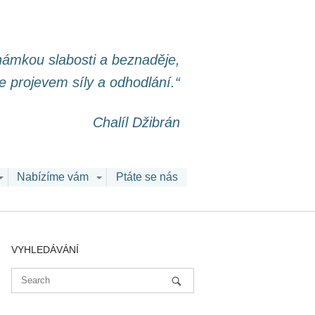
známkou slabosti a beznaděje,
le projevem síly a odhodlání.“
Chalíl Džibrán
Nabízíme vám
Ptáte se nás
VYHLEDÁVÁNÍ