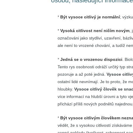
osobu, následující informac
Být vysoce citlivý je normální
; výzku
Vysoká citlivost není ničím novým
, 
označováni jako stydliví, uzavření, bázli
ale není to vrozené chování, a tudíž ne
Jedná se o vrozenou dispozici
.
Biol
Tento rys osobnosti odráží určitý typ stra
pozoruje a až poté jedná.
Vysoce citliv
ostatní lidé nevnímají. Je to proto, že m
hloubky.
Vysoce citlivý člověk se snad
více informací na hlubší úrovni a tyto v
přichází příliš nových podnětů najednou
Být vysoce citlivým člověkem nezna
vědět, že s vysokou citlivostí získávám
cenné poklady (tvořivost, schopnost nasl