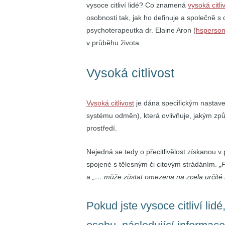
vysoce citliví lidé? Co znamená
vysoká citli
osobnosti tak, jak ho definuje a společně 
psychoterapeutka dr. Elaine Aron (
hsperso
v průběhu života.
Vysoká citlivost
Vysoká citlivost
je dána specifickým nastav
systému odměn), která ovlivňuje, jakým způ
prostředí.
Nejedná se tedy o přecitlivělost získanou v
spojené s tělesným či citovým strádáním.
„
a
„… může zůstat omezena na zcela určité ži
Pokud jste vysoce citliví lid