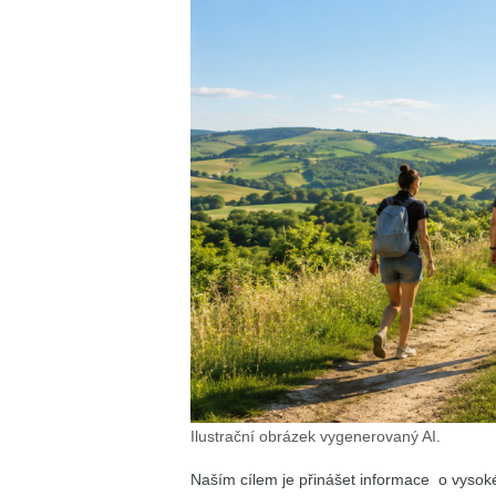
Ilustrační obrázek vygenerovaný AI.
Naším cílem je přinášet informace o vysoké ci