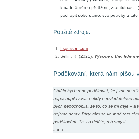
k nadměrnému přetížení, zranitelnost…)
pochopit sebe samé, své potřeby a tuto 
Použité zdroje:
hsperson.com
Sellin, R. (2021):
Vysoce citliví lidé m
Poděkování, která nám píšou vys
Chtěla bych moc poděkovat, že jsem se díky
nepochopila svou někdy neovladatelnou únav
bych nepochopila, že to, co se mi děje – a te
nejsme samy. Díky vám se ke mně toto téma 
poděkování. To, co děláte, má smysl.
Jana