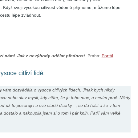
. Když svoji vysokou citlivost vědomě přijmeme, můžeme lépe
cestu lépe zvládnout.
ezi námi
.
Jak z nevýhody udělat přednost.
Praha:
Portál
.
oce citliví lidé:
 vám dozvěděla o vysoce citlivých lidech. Jinak bych nikdy
u nebo stav mysli, kdy cítím, že je toho moc, a nevím proč. Nikdy
ď už to pozoruji i u své starší dcerky –, se dá řešit a že v tom
dostalo a nakoupila jsem si o tom i pár knih. Patří vám velké