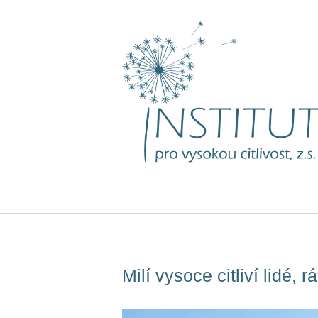
Skip
to
content
Milí vysoce citliví lidé,