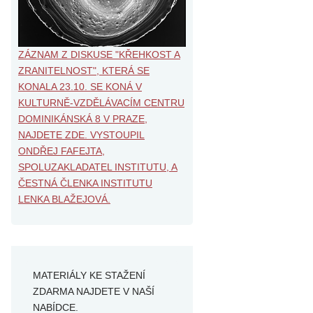
ZÁZNAM Z DISKUSE "KŘEHKOST A
ZRANITELNOST", KTERÁ SE
KONALA 23.10. SE KONÁ V
KULTURNĚ-VZDĚLÁVACÍM CENTRU
DOMINIKÁNSKÁ 8 V PRAZE,
NAJDETE ZDE. VYSTOUPIL
ONDŘEJ FAFEJTA,
SPOLUZAKLADATEL INSTITUTU, A
ČESTNÁ ČLENKA INSTITUTU
LENKA BLAŽEJOVÁ.
MATERIÁLY KE STAŽENÍ
ZDARMA NAJDETE V NAŠÍ
NABÍDCE.