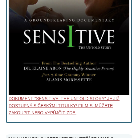
DOKUMENT "SENSITIVE: THE UNTOLD STORY" JE JIŽ
DOSTUPNÝ S ČESKÝMI TITULKY! FILM SI MŮŽETE
ZAKOUPIT NEBO VYPŮJČIT ZDE.