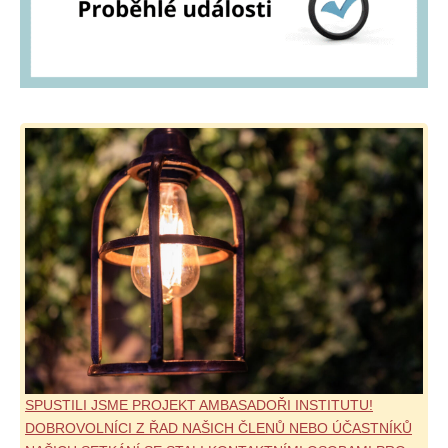
SPUSTILI JSME PROJEKT AMBASADOŘI INSTITUTU!
DOBROVOLNÍCI Z ŘAD NAŠICH ČLENŮ NEBO ÚČASTNÍKŮ