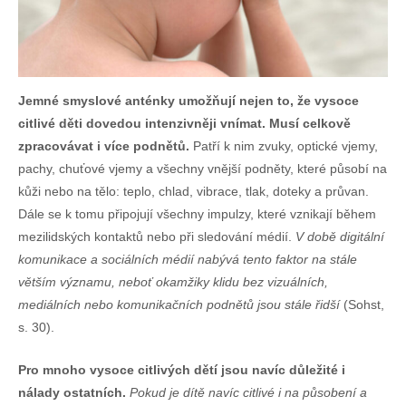
Jemné smyslové anténky umožňují nejen to, že vysoce
citlivé děti dovedou intenzivněji vnímat. Musí celkově
zpracovávat i více podnětů.
Patří k nim zvuky, optické vjemy,
pachy, chuťové vjemy a všechny vnější podněty, které působí na
kůži nebo na tělo: teplo, chlad, vibrace, tlak, doteky a průvan.
Dále se k tomu připojují všechny impulzy, které vznikají během
mezilidských kontaktů nebo při sledování médií.
V době digitální
komunikace a sociálních médií nabývá tento faktor na stále
větším významu, neboť okamžiky klidu bez vizuálních,
mediálních nebo komunikačních podnětů jsou stále řidší
(Sohst,
s. 30).
Pro mnoho vysoce citlivých dětí jsou navíc důležité i
nálady ostatních.
Pokud je dítě navíc citlivé i na působení a