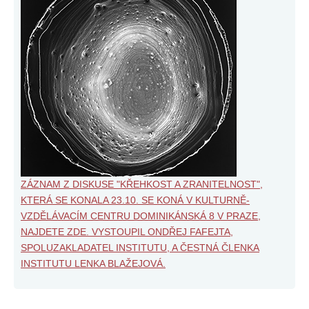
ZÁZNAM Z DISKUSE "KŘEHKOST A ZRANITELNOST",
KTERÁ SE KONALA 23.10. SE KONÁ V KULTURNĚ-
VZDĚLÁVACÍM CENTRU DOMINIKÁNSKÁ 8 V PRAZE,
NAJDETE ZDE. VYSTOUPIL ONDŘEJ FAFEJTA,
SPOLUZAKLADATEL INSTITUTU, A ČESTNÁ ČLENKA
INSTITUTU LENKA BLAŽEJOVÁ.