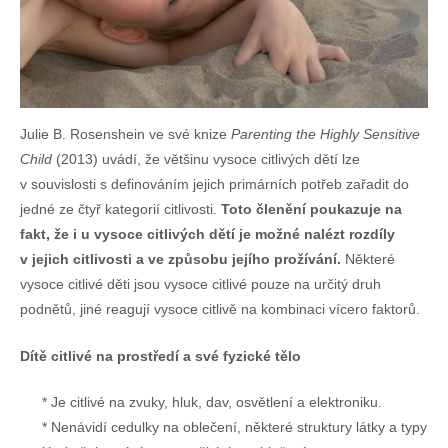
Julie B. Rosenshein ve své knize
Parenting the Highly Sensitive
Child
(2013) uvádí, že většinu vysoce citlivých dětí lze
v souvislosti s definováním jejich primárních potřeb zařadit do
jedné ze čtyř kategorií citlivosti.
Toto členění poukazuje na
fakt, že i u vysoce citlivých dětí je možné nalézt rozdíly
v jejich citlivosti a ve způsobu jejího prožívání.
Některé
vysoce citlivé děti jsou vysoce citlivé pouze na určitý druh
podnětů, jiné reagují vysoce citlivě na kombinaci vícero faktorů.
Dítě citlivé na prostředí a své fyzické tělo
Je citlivé na zvuky, hluk, dav, osvětlení a elektroniku.
Nenávidí cedulky na oblečení, některé struktury látky a typy