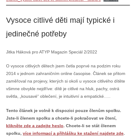
Vysoce citlivé děti mají typické i
jedinečné potřeby
Jitka Háková pro ATYP Magazin Speciál 2/2022
O vysoce citlivých dětech jsem četla poprvé na podzim roku
2014 v jednom zahraničním online časopise. Článek se přitom
zaměřoval na projevy, kterých si okolí u vysoce citlivého dítěte
všimne obvykle nejdříve: dítě je citlivé na hluk, pachy, ostrá
světla, „kousavé“ oblečení, je intuitivní a empatické…..
Tento článek je volně k dispozici pouze členům spolku.
Jste-li členem spolku a chcete-li pokračovat ve čtení,
klikněte zde a zadejte heslo
. Chcete-li se stát členem
spolku,
více informací a přihlášku ke stažení najdete zde
.