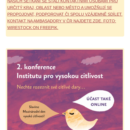
NAŠICH SETKÁNÍ SE STALI KONTAKTNÍMI OSOBAMI PRO
URČITÝ KRAJ, OBLAST NEBO MĚSTO A UMOŽŇUJÍ SE
PROPOJOVAT, PODPOROVAT ČI SPOLU VZÁJEMNĚ SDÍLET.
KONTAKT NA AMBASADORY V ČR NAJDETE ZDE. FOTO:
WIRESTOCK ON FREEPIK.