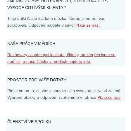
JAK NAJDU PSYCHOTERAPEUTY, KTEŘÍ PRACUJÍ S
VYSOCE CITLIVÝMI KLIENTY?
To je další často kladená otázka, kterou jsme pro vás
zpracovali. Odpověď najdete v sekci
Ptáte se nás.
NAŠE PRÁCE V MÉDIÍCH
Rozhovory se zástupci institutu, články, na kterých jsme se
podíleli, a naše články v médiích najdete zde.
PROSTOR PRO VAŠE DOTAZY
Ptejte se na to, co vás v souvislosti s vysokou citlivostí zajímá.
Vybrané otázky a odpovědi zveřejníme v rubrice
Ptáte se nás
.
ČLENSTVÍ VE SPOLKU