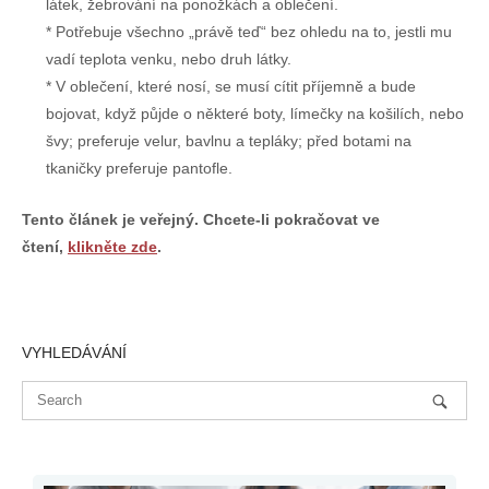
látek, žebrování na ponožkách a oblečení.
Potřebuje všechno „právě teď“ bez ohledu na to, jestli mu
vadí teplota venku, nebo druh látky.
V oblečení, které nosí, se musí cítit příjemně a bude
bojovat, když půjde o některé boty, límečky na košilích, nebo
švy; preferuje velur, bavlnu a tepláky; před botami na
tkaničky preferuje pantofle.
Tento článek je veřejný. Chcete-li pokračovat ve
čtení,
klikněte zde
.
VYHLEDÁVÁNÍ