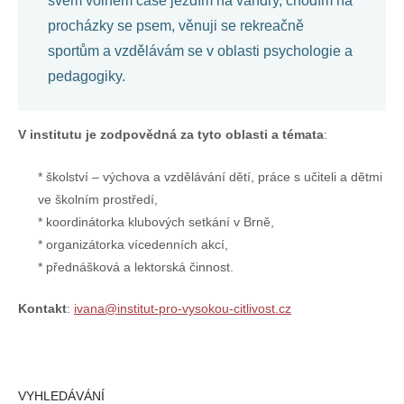
svém volném čase jezdím na vandry, chodím na
procházky se psem, věnuji se rekreačně
sportům a vzdělávám se v oblasti psychologie a
pedagogiky.
V institutu je zodpovědná za tyto oblasti a témata
:
školství – výchova a vzdělávání dětí, práce s učiteli a dětmi
ve školním prostředí,
koordinátorka klubových setkání v Brně,
organizátorka vícedenních akcí,
přednášková a lektorská činnost.
Kontakt
:
ivana@institut-pro-vysokou-citlivost.cz
VYHLEDÁVÁNÍ