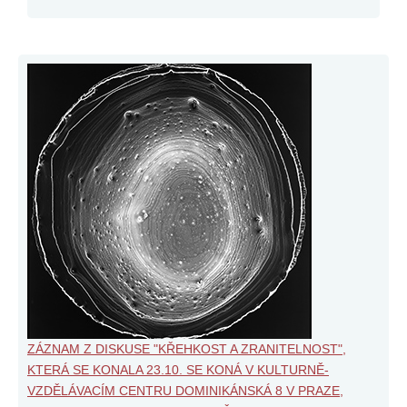
ZÁZNAM Z DISKUSE "KŘEHKOST A ZRANITELNOST",
KTERÁ SE KONALA 23.10. SE KONÁ V KULTURNĚ-
VZDĚLÁVACÍM CENTRU DOMINIKÁNSKÁ 8 V PRAZE,