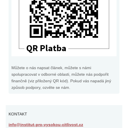
Můžete o nás napsat článek, můžete s námi
spolupracovat v odborné oblasti, můžete nás podpořit
finančně (viz přiložený QR kód). Pokud vás napadá jiný
způsob podpory, ozvěte se nám.
KONTAKT
info@institut-pro-vysokou-citlivost.cz