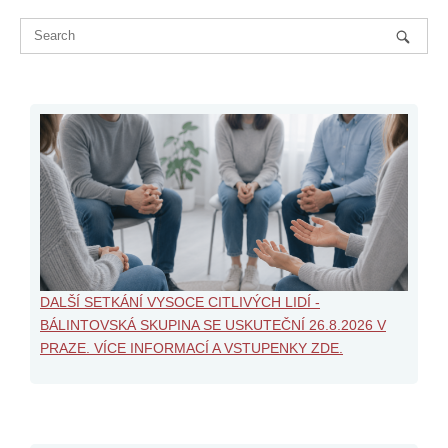
DALŠÍ SETKÁNÍ VYSOCE CITLIVÝCH LIDÍ -
BÁLINTOVSKÁ SKUPINA SE USKUTEČNÍ 26.8.2026 V
PRAZE. VÍCE INFORMACÍ A VSTUPENKY ZDE.