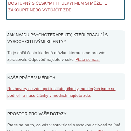
DOSTUPNÝ S ČESKÝMI TITULKY! FILM SI MŮŽETE
ZAKOUPIT NEBO VYPŮJČIT ZDE.
JAK NAJDU PSYCHOTERAPEUTY, KTEŘÍ PRACUJÍ S
VYSOCE CITLIVÝMI KLIENTY?
To je další často kladená otázka, kterou jsme pro vás
zpracovali. Odpověď najdete v sekci
Ptáte se nás.
NAŠE PRÁCE V MÉDIÍCH
Rozhovory se zástupci institutu, články, na kterých jsme se
podíleli, a naše články v médiích najdete zde.
PROSTOR PRO VAŠE DOTAZY
Ptejte se na to, co vás v souvislosti s vysokou citlivostí zajímá.