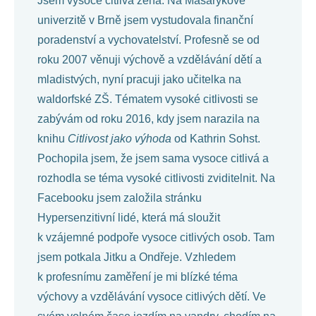
Jsem vysoce citlivá žena. Na Masarykově
univerzitě v Brně jsem vystudovala finanční
poradenství a vychovatelství. Profesně se od
roku 2007 věnuji výchově a vzdělávání dětí a
mladistvých, nyní pracuji jako učitelka na
waldorfské ZŠ. Tématem vysoké citlivosti se
zabývám od roku 2016, kdy jsem narazila na
knihu
Citlivost jako výhoda
od Kathrin Sohst.
Pochopila jsem, že jsem sama vysoce citlivá a
rozhodla se téma vysoké citlivosti zviditelnit. Na
Facebooku jsem založila stránku
Hypersenzitivní lidé, která má sloužit
k vzájemné podpoře vysoce citlivých osob. Tam
jsem potkala Jitku a Ondřeje. Vzhledem
k profesnímu zaměření je mi blízké téma
výchovy a vzdělávání vysoce citlivých dětí. Ve