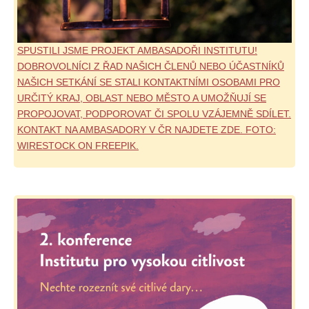
SPUSTILI JSME PROJEKT AMBASADOŘI INSTITUTU!
DOBROVOLNÍCI Z ŘAD NAŠICH ČLENŮ NEBO ÚČASTNÍKŮ
NAŠICH SETKÁNÍ SE STALI KONTAKTNÍMI OSOBAMI PRO
URČITÝ KRAJ, OBLAST NEBO MĚSTO A UMOŽŇUJÍ SE
PROPOJOVAT, PODPOROVAT ČI SPOLU VZÁJEMNĚ SDÍLET.
KONTAKT NA AMBASADORY V ČR NAJDETE ZDE. FOTO:
WIRESTOCK ON FREEPIK.