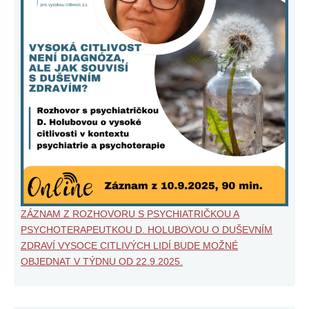
ZÁZNAM Z ROZHOVORU S PSYCHIATRIČKOU A
PSYCHOTERAPEUTKOU D. HOLUBOVOU O DUŠEVNÍM
ZDRAVÍ VYSOCE CITLIVÝCH LIDÍ BUDE MOŽNÉ
OBJEDNAT V TÝDNU OD 22.9.2025.