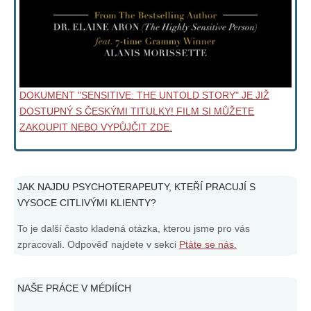
DOKUMENT "SENSITIVE: THE UNTOLD STORY" JE JIŽ
DOSTUPNÝ S ČESKÝMI TITULKY! FILM SI MŮŽETE
ZAKOUPIT NEBO VYPŮJČIT ZDE.
JAK NAJDU PSYCHOTERAPEUTY, KTEŘÍ PRACUJÍ S
VYSOCE CITLIVÝMI KLIENTY?
To je další často kladená otázka, kterou jsme pro vás
zpracovali. Odpověď najdete v sekci
Ptáte se nás.
NAŠE PRÁCE V MÉDIÍCH