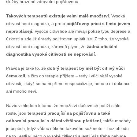
služby hrazené zdravotní pojišťovnou.
Takových terapeutů existuje velmi malé množství.
Vysoká
citlivost není diagnóza, a proto
pojišťovny práci s tímto jevem
neproplácejí
. Vysoce citliví lidé ale mívají potíže typu deprese a
úzkosti a zde již úhrady pojišťoven uplatit lze. Z toho, že vysoká
citlivost není diagnóza, zároveň plyne, že
žádná oficiální
diagnostika vysoké citlivosti se neprovádí
.
Pravda je také to, že
dobrý terapeut by měl být citlivý vůči
čemukoli
, s čím do terapie přijdete – tedy i vůči Vaší vysoké
citlivosti, i když se na ni přímo nespecializuje, nebo o ní dokonce
ani mnoho neví.
Navíc vzhledem k tomu, že množství duševních potíží stále
roste, jsou
terapeuti pracující na pojišťovnu a také
odborníci pracující s dětmi většinou přetížení
, takže mnohdy
je úspěch, když vůbec někoho takového seženete – bez ohledu
na to, jestli ví něco o vysoké citlivosti a jestli Vás třeba nebude