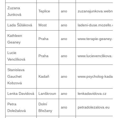
Zuzana
Teplice
ano
zuzanajunkova.webnod
Junková
Lada Šůláková
Most
ano
ladeni-duse.mozello.cz
Kathleen
Praha
ano
www.terapie-geaney.cz
Geaney
Lucie
Praha
ano
www.lucievenclikova.cz
Venclíková
Stanislava
Gauchet
Kadaň
ano
www.psycholog-kadan.c
Kobzová
Lenka Davidová
Lanškroun
ano
lenkadavidova.cz
Petra
Dolní
ano
petradolezalova.eu
Doležalová
Břežany