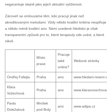
negarantuje stejně jako jejich aktuální vytíženost.
Zároveň se omlouváme těm, kdo pracují jinak než
akreditovanými metodami. Vždy někdo kvalitní kritéria nesplňuje
a někdo méně kvalitní ano. Námi uvedené hledisko je však
transparentní způsob pro to, které terapeuty zde uvést, a které
nikoli.
Pracuje
Místo
také
Webové stránky
praxe
online?
Ondřej Fafejta
Praha
ano
www.hledani-reseni.cz
Klára
Praha
ano
www.klaravozechova.cz
Vožechová
Pavla
Mníšek
ano
www.adipa.cz
Doležalová
pod Brdy