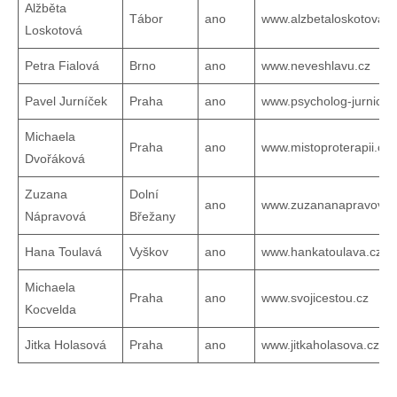
Alžběta
Tábor
ano
www.alzbetaloskotova.c
Loskotová
Petra Fialová
Brno
ano
www.neveshlavu.cz
Pavel Jurníček
Praha
ano
www.psycholog-jurnicek
Michaela
Praha
ano
www.mistoproterapii.cz
Dvořáková
Zuzana
Dolní
ano
www.zuzananapravova
Nápravová
Břežany
Hana Toulavá
Vyškov
ano
www.hankatoulava.cz
Michaela
Praha
ano
www.svojicestou.cz
Kocvelda
Jitka Holasová
Praha
ano
www.jitkaholasova.cz