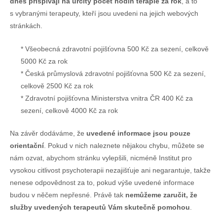
dnes přispívají na určitý počet hodin terapie za rok
, a to
s vybranými terapeuty, kteří jsou uvedeni na jejich webových
stránkách.
Všeobecná zdravotní pojišťovna 500 Kč za sezení, celkově
5000 Kč za rok
Česká průmyslová zdravotní pojišťovna 500 Kč za sezení,
celkově 2500 Kč za rok
Zdravotní pojišťovna Ministerstva vnitra ČR 400 Kč za
sezení, celkově 4000 Kč za rok
Na závěr dodáváme, že
uvedené informace jsou pouze
orientační
. Pokud v nich naleznete nějakou chybu, můžete se
nám ozvat, abychom stránku vylepšili, nicméně Institut pro
vysokou citlivost psychoterapii nezajišťuje ani negarantuje, takže
nenese odpovědnost za to, pokud výše uvedené informace
budou v něčem nepřesné. Právě tak
nemůžeme zaručit, že
služby uvedených terapeutů Vám skutečně pomohou
.