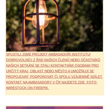
SPUSTILI JSME PROJEKT AMBASADOŘI INSTITUTU!
DOBROVOLNÍCI Z ŘAD NAŠICH ČLENŮ NEBO ÚČASTNÍKŮ
NAŠICH SETKÁNÍ SE STALI KONTAKTNÍMI OSOBAMI PRO
URČITÝ KRAJ, OBLAST NEBO MĚSTO A UMOŽŇUJÍ SE
PROPOJOVAT, PODPOROVAT ČI SPOLU VZÁJEMNĚ SDÍLET.
KONTAKT NA AMBASADORY V ČR NAJDETE ZDE. FOTO:
WIRESTOCK ON FREEPIK.