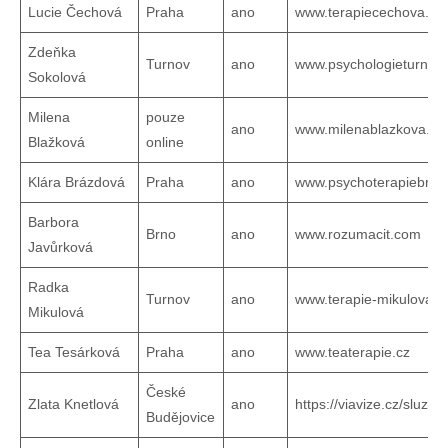
Lucie Čechová
Praha
ano
www.terapiecechova.cz
Zdeňka
Turnov
ano
www.psychologieturnov
Sokolová
Milena
pouze
ano
www.milenablazkova.cz
Blažková
online
Klára Brázdová
Praha
ano
www.psychoterapiebraz
Barbora
Brno
ano
www.rozumacit.com
Javůrková
Radka
Turnov
ano
www.terapie-mikulova.c
Mikulová
Tea Tesárková
Praha
ano
www.teaterapie.cz
České
Zlata Knetlová
ano
https://viavize.cz/sluzby
Budějovice