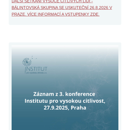
DALŠÍ SETKÁNÍ VYSOCE CITLIVÝCH LIDÍ -
BÁLINTOVSKÁ SKUPINA SE USKUTEČNÍ 26.8.2026 V
PRAZE. VÍCE INFORMACÍ A VSTUPENKY ZDE.