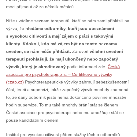
moci přijmout až za několik měsíců.
Níže uvádíme seznam terapeutů, kteří se nám sami přihlásili na
výzvu, že
hledáme odborníky, kteří jsou obeznámeni
s vysokou citlivostí a mají zájem o práci s takovými
klienty
.
Kdokoli, kdo má zájem být na tomto seznamu
uveden, se nám může přihlásit.
Zároveň
všichni uvedení
terapeuti prohlašují, že mají ukončený nebo započatý
výcvik, který je akreditovaný
podle informací zde:
Česká
asociace pro psychoterapii, z.s. – Certifikované výcviky
(czap.cz)
Psychoterapeutické výcviky zahrnují sebezkušenostní
část, teorii a supervizi, takže započatý výcvik mnohdy znamená
to, že daný odborník ještě nemá dokončeno povinné množství
hodin supervize. To mu také mnohdy brání stát se členem
České asociace pro psychoterapii nebo mu umožňuje stát se
pouze kandidátním členem.
Institut pro vysokou citlivost přitom služby těchto odborníků