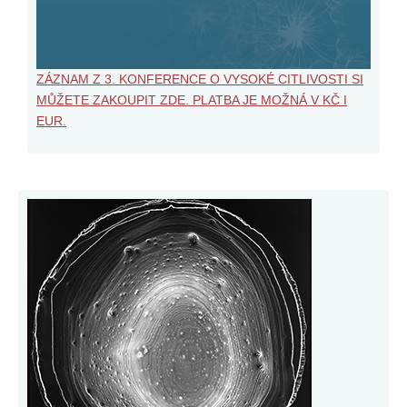
ZÁZNAM Z 3. KONFERENCE O VYSOKÉ CITLIVOSTI SI
MŮŽETE ZAKOUPIT ZDE. PLATBA JE MOŽNÁ V KČ I
EUR.