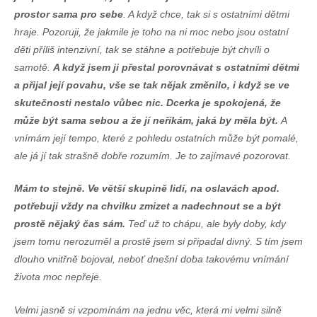
prostor sama pro sebe
. A když chce, tak si s ostatními dětmi
hraje. Pozoruji, že jakmile je toho na ni moc nebo jsou ostatní
děti příliš intenzivní, tak se stáhne a potřebuje být chvíli o
samotě.
A když jsem ji přestal porovnávat s ostatními dětmi
a přijal její povahu, vše se tak nějak změnilo, i když se ve
skutečnosti nestalo vůbec nic. Dcerka je spokojená, že
může být sama sebou a že jí neříkám, jaká by měla být.
A
vnímám její tempo, které z pohledu ostatních může být pomalé,
ale já jí tak strašně dobře rozumím. Je to zajímavé pozorovat.
Mám to stejně. Ve větší skupině lidí, na oslavách apod.
potřebuji vždy na chvilku zmizet a nadechnout se a být
prostě nějaký čas sám.
Teď už to chápu, ale byly doby, kdy
jsem tomu nerozuměl a prostě jsem si připadal divný. S tím jsem
dlouho vnitřně bojoval, neboť dnešní doba takovému vnímání
života moc nepřeje.
Velmi jasně si vzpomínám na jednu věc, která mi velmi silně