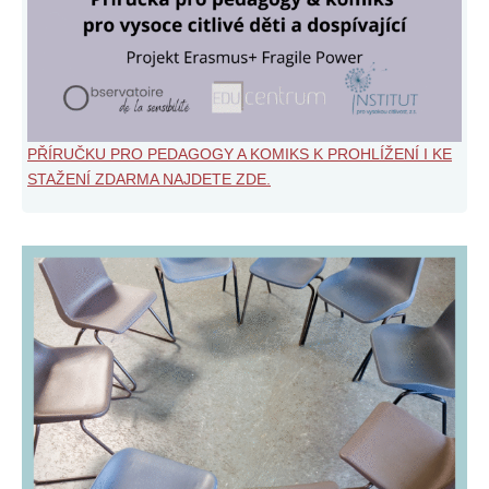
PŘÍRUČKU PRO PEDAGOGY A KOMIKS K PROHLÍŽENÍ I KE
STAŽENÍ ZDARMA NAJDETE ZDE.