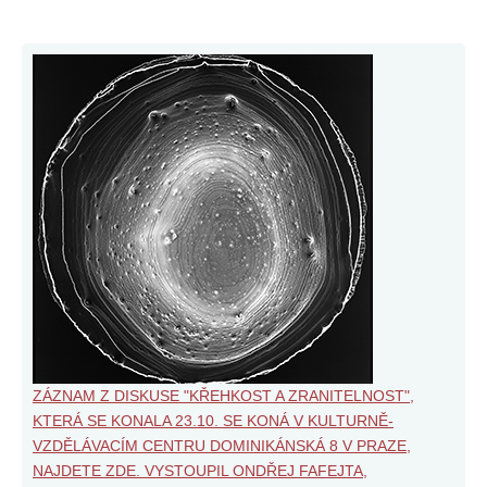
ZÁZNAM Z DISKUSE "KŘEHKOST A ZRANITELNOST",
KTERÁ SE KONALA 23.10. SE KONÁ V KULTURNĚ-
VZDĚLÁVACÍM CENTRU DOMINIKÁNSKÁ 8 V PRAZE,
NAJDETE ZDE. VYSTOUPIL ONDŘEJ FAFEJTA,