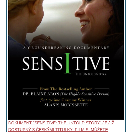
DOKUMENT "SENSITIVE: THE UNTOLD STORY" JE JIŽ
DOSTUPNÝ S ČESKÝMI TITULKY! FILM SI MŮŽETE