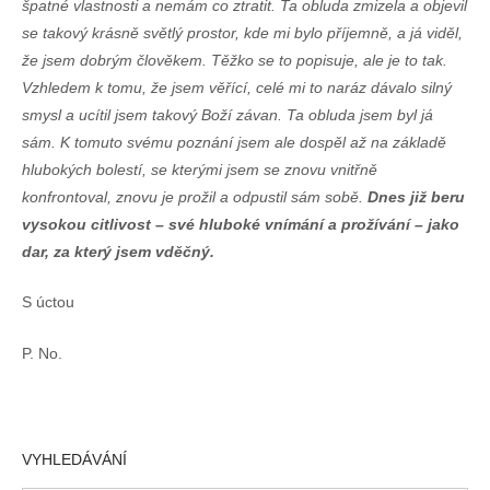
špatné vlastnosti a nemám co ztratit. Ta obluda zmizela a objevil
se takový krásně světlý prostor, kde mi bylo příjemně, a já viděl,
že jsem dobrým člověkem. Těžko se to popisuje, ale je to tak.
Vzhledem k tomu, že jsem věřící, celé mi to naráz dávalo silný
smysl a ucítil jsem takový Boží závan. Ta obluda jsem byl já
sám. K tomuto svému poznání jsem ale dospěl až na základě
hlubokých bolestí, se kterými jsem se znovu vnitřně
konfrontoval, znovu je prožil a odpustil sám sobě.
Dnes již beru
vysokou citlivost – své hluboké vnímání a prožívání – jako
dar, za který jsem vděčný.
S úctou
P. No.
VYHLEDÁVÁNÍ