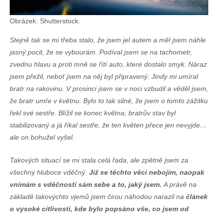
Obrázek: Shutterstock.
Stejně tak se mi třeba stalo, že jsem jel autem a měl jsem náhle
jasný pocit, že se vybourám. Podíval jsem se na tachometr,
zvednu hlavu a proti mně se řítí auto, které dostalo smyk. Náraz
jsem přežil, neboť jsem na něj byl připravený. Jindy mi umíral
bratr na rakovinu. V prosinci jsem se v noci vzbudil a věděl jsem,
že bratr umře v květnu. Bylo to tak silné, že jsem o tomto zážitku
řekl své sestře. Blížil se konec května, bratrův stav byl
stabilizovaný a já říkal sestře, že ten květen přece jen nevyjde…
ale on bohužel vyšel.
Takových situací se mi stala celá řada, ale zpětně jsem za
všechny hluboce vděčný.
Již se těchto věcí nebojím, naopak
vnímám s vděčností sám sebe a to, jaký jsem.
A právě na
základě takovýchto vjemů jsem čirou náhodou narazil na
článek
o vysoké citlivosti, kde bylo popsáno vše, co jsem od