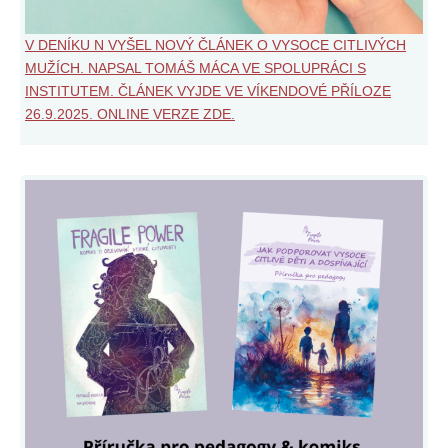
V DENÍKU N VYŠEL NOVÝ ČLÁNEK O VYSOCE CITLIVÝCH
MUŽÍCH. NAPSAL TOMÁŠ MÁCA VE SPOLUPRÁCI S
INSTITUTEM. ČLÁNEK VYJDE VE VÍKENDOVÉ PŘÍLOZE
26.9.2025. ONLINE VERZE ZDE.