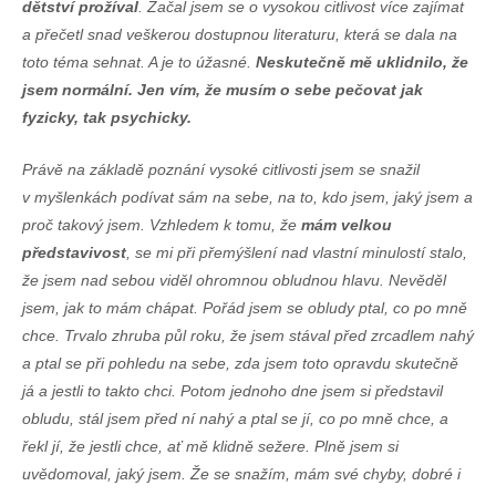
dětství prožíval
. Začal jsem se o vysokou citlivost více zajímat
a přečetl snad veškerou dostupnou literaturu, která se dala na
toto téma sehnat. A je to úžasné.
Neskutečně mě uklidnilo, že
jsem normální. Jen vím, že musím o sebe pečovat jak
fyzicky, tak psychicky.
Právě na základě poznání vysoké citlivosti jsem se snažil
v myšlenkách podívat sám na sebe, na to, kdo jsem, jaký jsem a
proč takový jsem. Vzhledem k tomu, že
mám velkou
představivost
, se mi při přemýšlení nad vlastní minulostí stalo,
že jsem nad sebou viděl ohromnou obludnou hlavu. Nevěděl
jsem, jak to mám chápat. Pořád jsem se obludy ptal, co po mně
chce. Trvalo zhruba půl roku, že jsem stával před zrcadlem nahý
a ptal se při pohledu na sebe, zda jsem toto opravdu skutečně
já a jestli to takto chci. Potom jednoho dne jsem si představil
obludu, stál jsem před ní nahý a ptal se jí, co po mně chce, a
řekl jí, že jestli chce, ať mě klidně sežere. Plně jsem si
uvědomoval, jaký jsem. Že se snažím, mám své chyby, dobré i