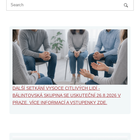
DALŠÍ SETKÁNÍ VYSOCE CITLIVÝCH LIDÍ -
BÁLINTOVSKÁ SKUPINA SE USKUTEČNÍ 26.8.2026 V
PRAZE. VÍCE INFORMACÍ A VSTUPENKY ZDE.