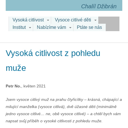
Chalíl Džibrán
Vysoká citlivost
Vysoce citlivé děti
Institut
Nabízíme vám
Ptáte se nás
Vysoká citlivost z pohledu
muže
Petr No.
, květen 2021
Jsem vysoce citlivý muž na prahu čtyřicítky – krásná, chápající a
milující manželka (vysoce citlivá), dvě úžasné děti (minimálně
jedno vysoce citlivé… ne, obě vysoce citlivé) – a chtěl bych vám
napsat svůj příběh o vysoké citlivosti z pohledu muže.