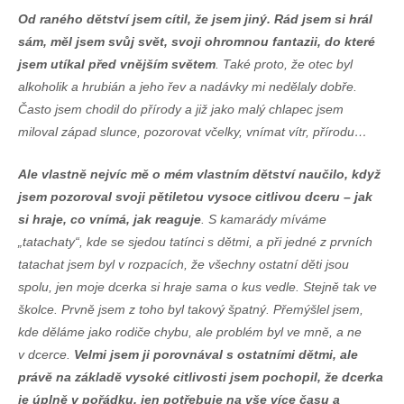
Od raného dětství jsem cítil, že jsem jiný. Rád jsem si hrál
sám, měl jsem svůj svět, svoji ohromnou fantazii, do které
jsem utíkal před vnějším světem
. Také proto, že otec byl
alkoholik a hrubián a jeho řev a nadávky mi nedělaly dobře.
Často jsem chodil do přírody a již jako malý chlapec jsem
miloval západ slunce, pozorovat včelky, vnímat vítr, přírodu…
Ale vlastně nejvíc mě o mém vlastním dětství naučilo, když
jsem pozoroval svoji pětiletou vysoce citlivou dceru – jak
si hraje, co vnímá, jak reaguje
. S kamarády míváme
„tatachaty“, kde se sjedou tatínci s dětmi, a při jedné z prvních
tatachat jsem byl v rozpacích, že všechny ostatní děti jsou
spolu, jen moje dcerka si hraje sama o kus vedle. Stejně tak ve
školce. Prvně jsem z toho byl takový špatný. Přemýšlel jsem,
kde děláme jako rodiče chybu, ale problém byl ve mně, a ne
v dcerce.
Velmi jsem ji porovnával s ostatními dětmi, ale
právě na základě vysoké citlivosti jsem pochopil, že dcerka
je úplně v pořádku, jen potřebuje na vše více času a