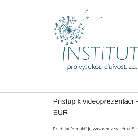
Skip
to
content
Přístup k videoprezentaci H
EUR
Prodejní formulář je vytvořen v systému
Si