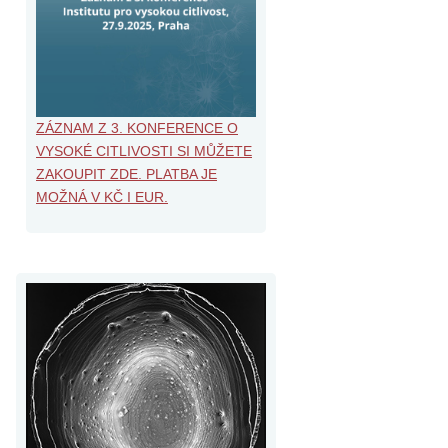
ZÁZNAM Z 3. KONFERENCE O
VYSOKÉ CITLIVOSTI SI MŮŽETE
ZAKOUPIT ZDE. PLATBA JE
MOŽNÁ V KČ I EUR.