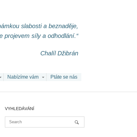
známkou slabosti a beznaděje,
le projevem síly a odhodlání.“
Chalíl Džibrán
Nabízíme vám
Ptáte se nás
VYHLEDÁVÁNÍ