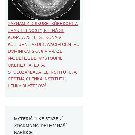
ZÁZNAM Z DISKUSE "KŘEHKOST A
ZRANITELNOST", KTERÁ SE
KONALA 23.10. SE KONÁ V
KULTURNĚ-VZDĚLÁVACÍM CENTRU
DOMINIKÁNSKÁ 8 V PRAZE,
NAJDETE ZDE. VYSTOUPIL
ONDŘEJ FAFEJTA,
SPOLUZAKLADATEL INSTITUTU, A
ČESTNÁ ČLENKA INSTITUTU
LENKA BLAŽEJOVÁ.
MATERIÁLY KE STAŽENÍ
ZDARMA NAJDETE V NAŠÍ
NABÍDCE.