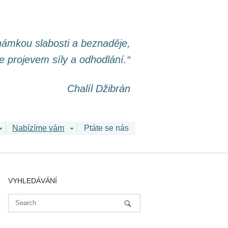
známkou slabosti a beznaděje,
le projevem síly a odhodlání.“
Chalíl Džibrán
Nabízíme vám
Ptáte se nás
VYHLEDÁVÁNÍ