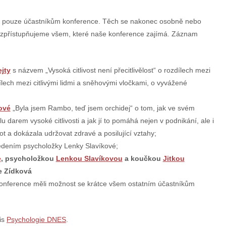
 pouze účastníkům konference. Těch se nakonec osobně nebo
m zpřístupňujeme všem, které naše konference zajímá. Záznam
jty
s názvem „Vysoká citlivost není přecitlivělost“ o rozdílech mezi
ozdílech mezi citlivými lidmi a sněhovými vločkami, o vyvážené
ové
„Byla jsem Rambo, teď jsem orchidej“ o tom, jak ve svém
u darem vysoké citlivosti a jak jí to pomáhá nejen v podnikání, ale i
ot a dokázala udržovat zdravé a posilující vztahy;
vedením psycholožky Lenky Slavíkové;
e
, psycholožkou
Lenkou Slavíkovou
a koučkou
Jitkou
e Zídková
konference měli možnost se krátce všem ostatním účastníkům
is
Psychologie DNES
.