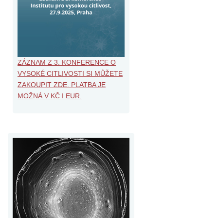
ZÁZNAM Z 3. KONFERENCE O
VYSOKÉ CITLIVOSTI SI MŮŽETE
ZAKOUPIT ZDE. PLATBA JE
MOŽNÁ V KČ I EUR.