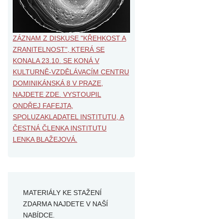
ZÁZNAM Z DISKUSE "KŘEHKOST A
ZRANITELNOST", KTERÁ SE
KONALA 23.10. SE KONÁ V
KULTURNĚ-VZDĚLÁVACÍM CENTRU
DOMINIKÁNSKÁ 8 V PRAZE,
NAJDETE ZDE. VYSTOUPIL
ONDŘEJ FAFEJTA,
SPOLUZAKLADATEL INSTITUTU, A
ČESTNÁ ČLENKA INSTITUTU
LENKA BLAŽEJOVÁ.
MATERIÁLY KE STAŽENÍ
ZDARMA NAJDETE V NAŠÍ
NABÍDCE.