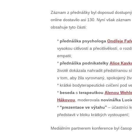
Záznam z přednášky byl doposud dostupný
online dostavilo asi 130. Nyní však zázna
obsahuje tyto části:
přednáška psychologa
Ondřeje Fafe
vysokou citlivostí a přecitlivělostí, o r
empatii;
přednáška podnikatelky
Alice Kavk
životě dokázala nahradit předstíranou síl
v tom, aby žila vyrovnaný, spokojený živ
krátké bodyterapeutické cvičení pod 
beseda
s
terapeutkou
Alenou Wehl
Hákovou
, moderovala
novinářka Luci
“prezentace ve výtahu”
– účastníci 
představit v bloku krátkých vystoupení;
Mediálním partnerem konference byl časop