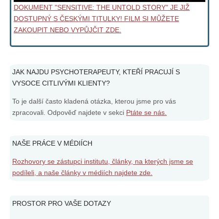
DOKUMENT "SENSITIVE: THE UNTOLD STORY" JE JIŽ
DOSTUPNÝ S ČESKÝMI TITULKY! FILM SI MŮŽETE
ZAKOUPIT NEBO VYPŮJČIT ZDE.
JAK NAJDU PSYCHOTERAPEUTY, KTEŘÍ PRACUJÍ S
VYSOCE CITLIVÝMI KLIENTY?
To je další často kladená otázka, kterou jsme pro vás
zpracovali. Odpověď najdete v sekci
Ptáte se nás.
NAŠE PRÁCE V MÉDIÍCH
Rozhovory se zástupci institutu, články, na kterých jsme se
podíleli, a naše články v médiích najdete zde.
PROSTOR PRO VAŠE DOTAZY