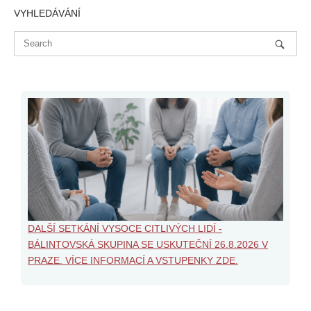
VYHLEDÁVÁNÍ
DALŠÍ SETKÁNÍ VYSOCE CITLIVÝCH LIDÍ -
BÁLINTOVSKÁ SKUPINA SE USKUTEČNÍ 26.8.2026 V
PRAZE. VÍCE INFORMACÍ A VSTUPENKY ZDE.