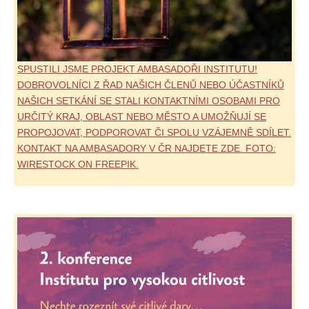
SPUSTILI JSME PROJEKT AMBASADOŘI INSTITUTU!
DOBROVOLNÍCI Z ŘAD NAŠICH ČLENŮ NEBO ÚČASTNÍKŮ
NAŠICH SETKÁNÍ SE STALI KONTAKTNÍMI OSOBAMI PRO
URČITÝ KRAJ, OBLAST NEBO MĚSTO A UMOŽŇUJÍ SE
PROPOJOVAT, PODPOROVAT ČI SPOLU VZÁJEMNĚ SDÍLET.
KONTAKT NA AMBASADORY V ČR NAJDETE ZDE. FOTO:
WIRESTOCK ON FREEPIK.