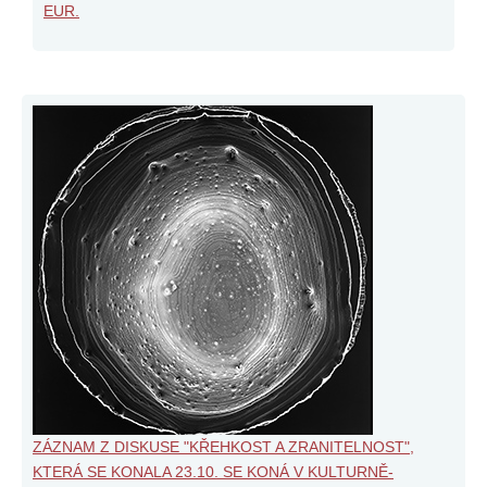
EUR.
ZÁZNAM Z DISKUSE "KŘEHKOST A ZRANITELNOST",
KTERÁ SE KONALA 23.10. SE KONÁ V KULTURNĚ-