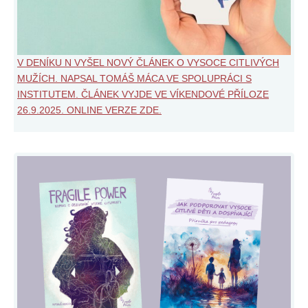
V DENÍKU N VYŠEL NOVÝ ČLÁNEK O VYSOCE CITLIVÝCH
MUŽÍCH. NAPSAL TOMÁŠ MÁCA VE SPOLUPRÁCI S
INSTITUTEM. ČLÁNEK VYJDE VE VÍKENDOVÉ PŘÍLOZE
26.9.2025. ONLINE VERZE ZDE.