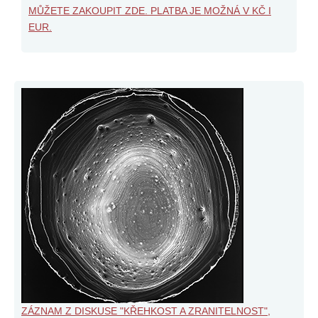
MŮŽETE ZAKOUPIT ZDE. PLATBA JE MOŽNÁ V KČ I
EUR.
ZÁZNAM Z DISKUSE "KŘEHKOST A ZRANITELNOST",