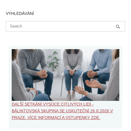
VYHLEDÁVÁNÍ
DALŠÍ SETKÁNÍ VYSOCE CITLIVÝCH LIDÍ -
BÁLINTOVSKÁ SKUPINA SE USKUTEČNÍ 26.8.2026 V
PRAZE. VÍCE INFORMACÍ A VSTUPENKY ZDE.