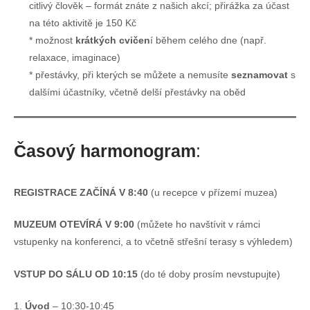
citlivý člověk – formát znáte z našich akcí; přirážka za účast
na této aktivitě je 150 Kč
možnost
krátkých cvičen
í během celého dne (např.
relaxace, imaginace)
přestávky, při kterých se můžete a nemusíte
seznamovat
s
dalšími účastníky, včetně delší přestávky na oběd
Časový harmonogram
:
REGISTRACE ZAČÍNÁ V 8:40
(u recepce v přízemí muzea)
MUZEUM OTEVÍRÁ V 9:00
(můžete ho navštívit v rámci
vstupenky na konferenci, a to včetně střešní terasy s výhledem)
VSTUP DO SÁLU OD 10:15
(do té doby prosím nevstupujte)
1.
Úvod
– 10:30-10:45