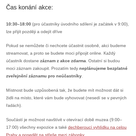
Čas konání akce:
10:30–18:00
(pro účastníky úvodního sdílení je začátek v 9:00),
lze přijít později a odejít dříve
Pokud se nemůžete či nechcete účastnit osobně, akci budeme
streamovat, a proto se budete moci připojit online. Každý
účastník dostane
záznam z akce zdarma
. Ostatní si budou
moci záznam zakoupit. Prozatím tedy
neplánujeme bezplatné
zveřejnění záznamu pro neúčastníky
.
Místnost bude uzpůsobená tak, že budete mít možnost dát si
židli na místo, které vám bude vyhovovat (nesedí se v pevných
řadách).
Součástí je možnost navštívit v otevírací době muzea (9:00–
17:00) všechny expozice a také
dechberoucí vyhlídku na celou
Prahy a posedět na střeše mezi záhonky
.