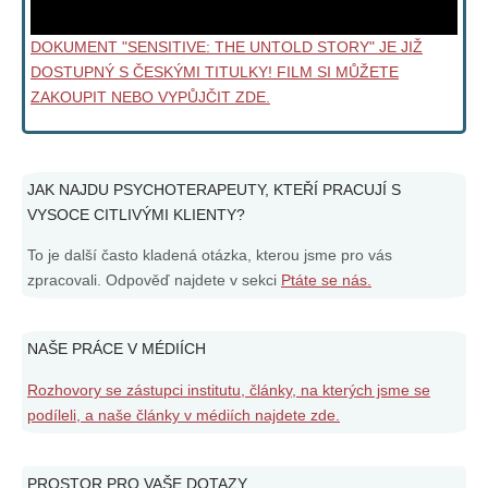
DOKUMENT "SENSITIVE: THE UNTOLD STORY" JE JIŽ
DOSTUPNÝ S ČESKÝMI TITULKY! FILM SI MŮŽETE
ZAKOUPIT NEBO VYPŮJČIT ZDE.
JAK NAJDU PSYCHOTERAPEUTY, KTEŘÍ PRACUJÍ S
VYSOCE CITLIVÝMI KLIENTY?
To je další často kladená otázka, kterou jsme pro vás
zpracovali. Odpověď najdete v sekci
Ptáte se nás.
NAŠE PRÁCE V MÉDIÍCH
Rozhovory se zástupci institutu, články, na kterých jsme se
podíleli, a naše články v médiích najdete zde.
PROSTOR PRO VAŠE DOTAZY