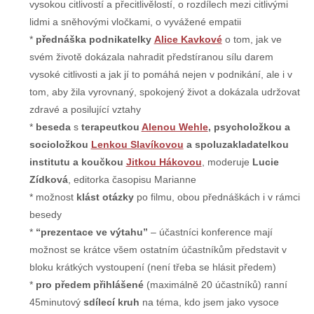
vysokou citlivostí a přecitlivělostí, o rozdílech mezi citlivými
lidmi a sněhovými vločkami, o vyvážené empatii
přednáška podnikatelky
Alice Kavkové
o tom, jak ve
svém životě dokázala nahradit předstíranou sílu darem
vysoké citlivosti a jak jí to pomáhá nejen v podnikání, ale i v
tom, aby žila vyrovnaný, spokojený život a dokázala udržovat
zdravé a posilující vztahy
beseda
s
terapeutkou
Alenou Wehle
, psycholožkou a
socioložkou
Lenkou Slavíkovou
a spoluzakladatelkou
institutu a koučkou
Jitkou Hákovou
, moderuje
Lucie
Zídková
, editorka časopisu Marianne
možnost
klást otázky
po filmu, obou přednáškách i v rámci
besedy
“prezentace ve výtahu”
– účastníci konference mají
možnost se krátce všem ostatním účastníkům představit v
bloku krátkých vystoupení (není třeba se hlásit předem)
pro předem přihlášené
(maximálně 20 účastníků) ranní
45minutový
sdílecí kruh
na téma, kdo jsem jako vysoce