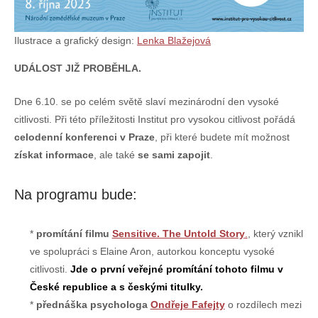
Ilustrace a grafický design:
Lenka Blažejová
UDÁLOST JIŽ PROBĚHLA.
Dne 6.10. se po celém světě slaví mezinárodní den vysoké
citlivosti. Při této příležitosti Institut pro vysokou citlivost pořádá
celodenní konferenci v Praze
, při které budete mít možnost
získat informace
, ale také
se sami zapojit
.
Na programu bude:
promítání filmu
Sensitive. The Untold Story
.
, který vznikl
ve spolupráci s Elaine Aron, autorkou konceptu vysoké
citlivosti.
Jde o první veřejné promítání tohoto filmu v
České republice a s českými titulky.
přednáška psychologa
Ondřeje Fafejty
o rozdílech mezi