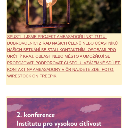
SPUSTILI JSME PROJEKT AMBASADOŘI INSTITUTU!
DOBROVOLNÍCI Z ŘAD NAŠICH ČLENŮ NEBO ÚČASTNÍKŮ
NAŠICH SETKÁNÍ SE STALI KONTAKTNÍMI OSOBAMI PRO
URČITÝ KRAJ, OBLAST NEBO MĚSTO A UMOŽŇUJÍ SE
PROPOJOVAT, PODPOROVAT ČI SPOLU VZÁJEMNĚ SDÍLET.
KONTAKT NA AMBASADORY V ČR NAJDETE ZDE. FOTO:
WIRESTOCK ON FREEPIK.