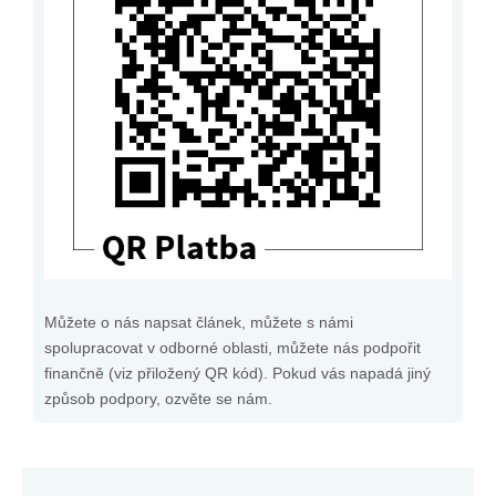
Můžete o nás napsat článek, můžete s námi
spolupracovat v odborné oblasti, můžete nás podpořit
finančně (viz přiložený QR kód). Pokud vás napadá jiný
způsob podpory, ozvěte se nám.