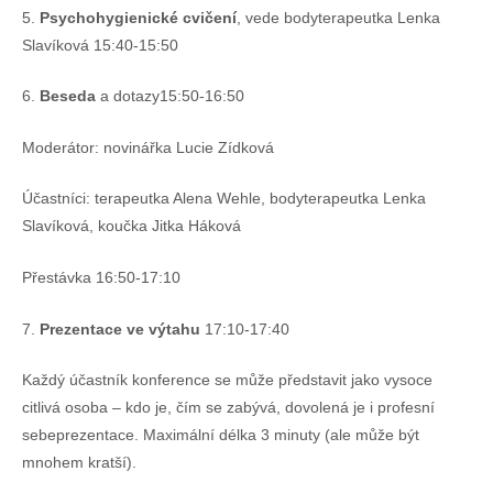
5.
Psychohygienické cvičení
, vede bodyterapeutka Lenka
Slavíková 15:40-15:50
6.
Beseda
a dotazy15:50-16:50
Moderátor: novinářka Lucie Zídková
Účastníci: terapeutka Alena Wehle, bodyterapeutka Lenka
Slavíková, koučka Jitka Háková
Přestávka 16:50-17:10
7.
Prezentace ve výtahu
17:10-17:40
Každý účastník konference se může představit jako vysoce
citlivá osoba – kdo je, čím se zabývá, dovolená je i profesní
sebeprezentace. Maximální délka 3 minuty (ale může být
mnohem kratší).